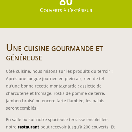
80
Couverts à l’extérieur
Une cuisine gourmande et
généreuse
Côté cuisine, nous misons sur les produits du terroir !
Après une longue journée en plein air, rien de tel
qu’une bonne recette montagnarde : assiette de
charcuterie et fromage, röstis de pomme de terre,
jambon braisé ou encore tarte flambée, les palais
seront comblés !
En salle ou sur notre spacieuse terrasse ensoleillée,
notre
restaurant
peut recevoir jusqu’à 200 couverts. Et