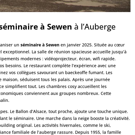
séminaire à Sewen
à l’Auberge
ganiser un
séminaire à Sewen
en janvier 2025. Située au cœur
l exceptionnel. La salle de réunion spacieuse accueille jusqu’à
uipements modernes : vidéoprojecteur, écran, wifi rapide.
vos besoins. Le restaurant complète l’expérience avec une
inez vos collègues savourant un baeckeoffe fumant. Les
e maison, séduisent tous les palais. Après une journée
e simplifient tout. Les chambres cosy accueillent les
s économiques conviennent aux groupes nombreux. Cette
alin.
pes. Le Ballon d’Alsace, tout proche, ajoute une touche unique.
nt le séminaire. Une marche dans la neige booste la créativité.
ding original. Les activités hivernales, comme le ski,
ance familiale de l’auberge rassure. Depuis 1955, la famille